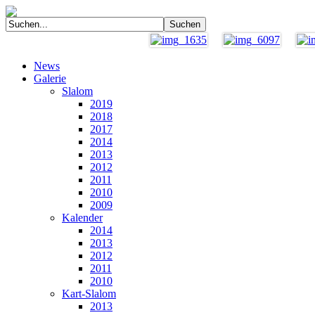
News
Galerie
Slalom
2019
2018
2017
2014
2013
2012
2011
2010
2009
Kalender
2014
2013
2012
2011
2010
Kart-Slalom
2013